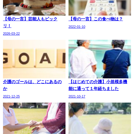
【母の一言】芸能人もビック
【母の一言】この食べ物は？
リ！
2022-01-10
2026-03-22
介護のゴールは、どこにあるの
【はじめての介護】小規模多機
か
能に通って１年経ちました
2021-12-25
2021-10-17