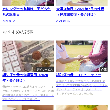
カレンダーの丸印は、子どもた
介護３年目：2021年7月の状態
ちの誕生日
（軽度認知症・要介護２）
2021-09-26
2021-08-15
おすすめの記事
デイサービス
介護
認知症の母の介護費用（2020
認知症の母、コミュニティー
年・要介護２）
40年ちかく住んだ大阪から、私の住む東
京に連れて来て同居を始めました。そんな
母がデイサービスに通うようになって、１
母のコミュニティーは、大きく４つ。
半年。１箇所のデイサービスからは、利用
１．デイサービス ２．老人会...
のお断りをされたので、今は、週４回、２
箇所のデイサービスに通って...