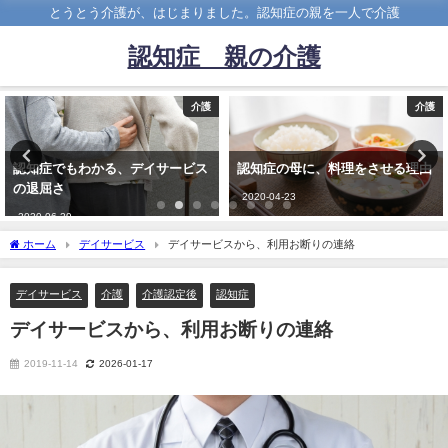
とうとう介護が、はじまりました。認知症の親を一人で介護
認知症 親の介護
介護
介護
認知症でもわかる、デイサービス
認知症の母に、料理をさせる理由
の退屈さ
2020-04-23
2020-06-29
ホーム
デイサービス
デイサービスから、利用お断りの連絡
デイサービス
介護
介護認定後
認知症
デイサービスから、利用お断りの連絡
2019-11-14
2026-01-17