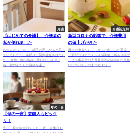
介護
介護認定前
【はじめての介護】 介護者の
新型コロナの影響で、介護費用
私が倒れました
の値上げがきた
昨年末から、すこし調子が悪いなぁと思っ
厚生労働省から、しれっと出ていた通達。
ていましたが、年明けに緊急搬送されまし
「新型コロナウイルス感染症に係る介護サ
た。 突然、胸の痛みに襲われる 夜中３
ービス事業所の人員基準等の臨時的な取扱
時。胸のあたりに激痛が走...
いについて」のまとめ おそ...
母の一言
【母の一言】芸能人もビック
リ！
先日、母の誕生日でした。 私：誕生日お
めでとう 母：いくつになったんかな？70