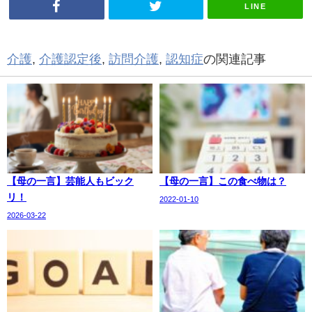
LINE
介護
,
介護認定後
,
訪問介護
,
認知症
の関連記事
【母の一言】芸能人もビック
【母の一言】この食べ物は？
リ！
2022-01-10
2026-03-22