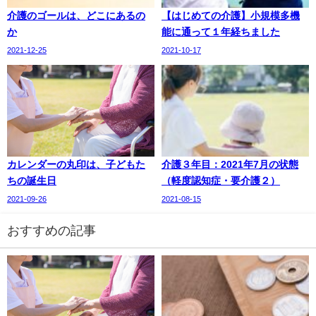
介護のゴールは、どこにあるの
【はじめての介護】小規模多機
か
能に通って１年経ちました
2021-12-25
2021-10-17
カレンダーの丸印は、子どもた
介護３年目：2021年7月の状態
ちの誕生日
（軽度認知症・要介護２）
2021-09-26
2021-08-15
おすすめの記事