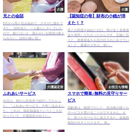
介護
介護
兄との会話
【認知症の母】財布の小銭が消
えた！？
8月から母と住み始めて、さすがに疲れて
きた。 20年余り、一人暮らしをしていた
母との同居を始めたのは、母が全く老後資
ので、親とはいえ、誰かがいる環境は耐え
金を用意してなかったからです。正確に言
られない。2DKの狭い部...
うと、老後資金をお店の仕入れにあててい
ました。最後の２年は、使い...
介護認定前
お役立ち情報
ふれあいサービス
スマホで簡単♪無料の見守りサー
ビス
今日は、朝から区役所で紹介してもらっ
た、「ふれあいサービス」を申し込みまし
高齢者は、独居でないと、自治体の様々な
た。 これは、福祉協議会というところが
サービスを受けることができません。ま
やっていて、介護認定が出てい...
た、色々なサービスに加入すると、金銭的
負担が大きくなります。 母...