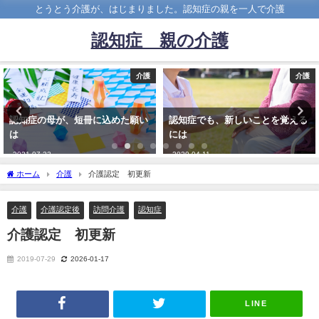
とうとう介護が、はじまりました。認知症の親を一人で介護
認知症 親の介護
介護
介護
認知症の母が、短冊に込めた願い
認知症でも、新しいことを覚える
は
には
2021-07-22
2020-04-11
ホーム
介護
介護認定 初更新
介護
介護認定後
訪問介護
認知症
介護認定 初更新
2019-07-29
2026-01-17
LINE