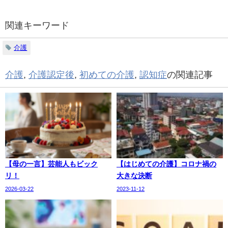
関連キーワード
介護
介護
,
介護認定後
,
初めての介護
,
認知症
の関連記事
【母の一言】芸能人もビック
【はじめての介護】コロナ禍の
リ！
大きな決断
2026-03-22
2023-11-12