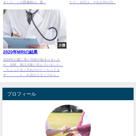
ました。この図書館は、図...
ただ、当日は、それが何の日...
介護
2020年MRIの結果
2018年の夏に母と同居が始まりました
が、当時、母は大阪に住んでいました。
「ちょっとモノ忘れがひどくなってま
す・・・」と、お店のスタッフから...
プロフィール