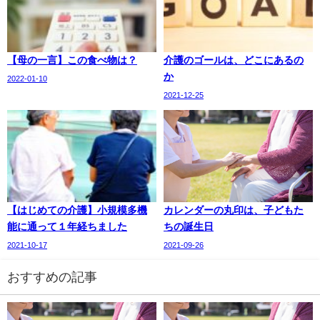
【母の一言】この食べ物は？
介護のゴールは、どこにあるの
か
2022-01-10
2021-12-25
【はじめての介護】小規模多機
カレンダーの丸印は、子どもた
能に通って１年経ちました
ちの誕生日
2021-10-17
2021-09-26
おすすめの記事