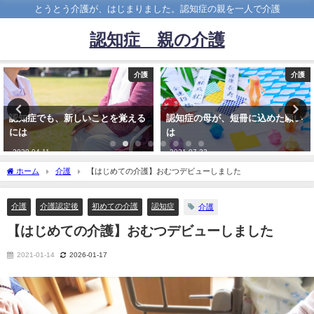
とうとう介護が、はじまりました。認知症の親を一人で介護
認知症 親の介護
介護
介護
認知症でも、新しいことを覚える
認知症の母が、短冊に込めた願い
には
は
2020-04-11
2021-07-22
ホーム
介護
【はじめての介護】おむつデビューしました
介護
介護認定後
初めての介護
認知症
介護
【はじめての介護】おむつデビューしました
2021-01-14
2026-01-17