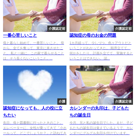
介護認定前
介護認定前
一番心苦しいこと
認知症の母のお金の問題
母と暮らし始めて、一番苦しいこと。 母
1カ月経って、少しづつ、色々アウトだと
から、全てを奪って、東京に来させたこ
いうことがわかってきた。 順序立てて、
と。 私と一緒に、この家で暮らせること
何かをしたり、計画を立てて、実施すると
は、そう長くないこいうこと。...
いうことはできない。 認...
介護
介護認定後
認知症になっても、人の役に立
カレンダーの丸印は、子どもた
ちたい
ちの誕生日
先日、母と図書館に行ったときのこと。
今月、兄と私の誕生日でした。まだ、子ど
エレベーターに、女性が乗ってきて「小ホ
もたちの誕生日は覚えているようで、カレ
ールって、どこでしょうか？」と訪ねてき
ンダーにグルグル丸印を付けています。