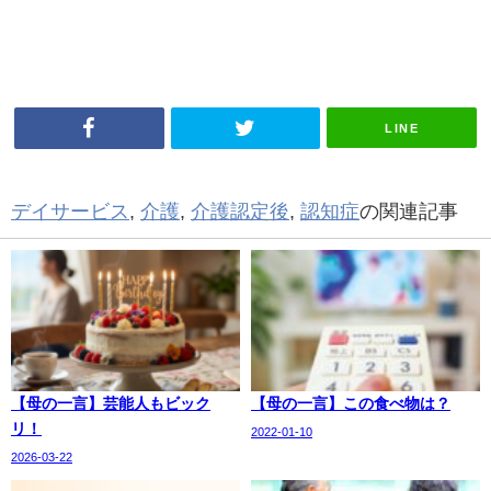
LINE
デイサービス
,
介護
,
介護認定後
,
認知症
の関連記事
【母の一言】芸能人もビック
【母の一言】この食べ物は？
リ！
2022-01-10
2026-03-22