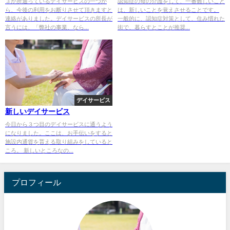
３か所通っているデイサービスの一つか
認知症の母の介護をして、一番難しいこと
ら、今後の利用をお断りさせて頂きますと
は、新しいことを覚えさせることです。
連絡がありました。デイサービスの所長が
一般的に、認知症対策として、住み慣れた
言うには、「弊社の事業、なら...
街で、暮らすとことが推奨...
デイサービス
新しいデイサービス
今日から３つ目のデイサービスに通うよう
になりました。ここは、お手伝いをすると
施設内通貨を貰える取り組みをしていると
ころ。 新しいところなの...
プロフィール