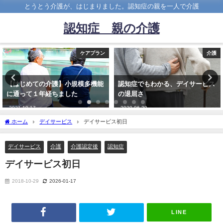
とうとう介護が、はじまりました。認知症の親を一人で介護
認知症 親の介護
ケアプラン
介護
【はじめての介護】小規模多機能
認知症でもわかる、デイサービス
に通って１年経ちました
の退屈さ
2021-10-17
2020-06-29
ホーム
デイサービス
デイサービス初日
デイサービス
介護
介護認定後
認知症
デイサービス初日
2018-10-29
2026-01-17
LINE