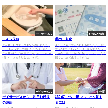
デイサービス
お役立ち情報
トイレ失敗
薬の一包化
デイサービスで、ズボンを借りてきまし
母は、これまで薬を飲む習慣がなく、自分
た。 トイレで、失敗したとのメールが、
で薬を飲むということは、現状できない。
デイサービスから来ていました。トイレに
しかも、薬は「食後に飲むもの」という習
行けず、おもらししたようでは...
慣でこれまで生活してきたた...
デイサービス
介護
デイサービスから、利用お断り
認知症でも、新しいことを覚え
の連絡
るには