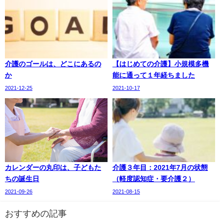
介護のゴールは、どこにあるの
【はじめての介護】小規模多機
か
能に通って１年経ちました
2021-12-25
2021-10-17
カレンダーの丸印は、子どもた
介護３年目：2021年7月の状態
ちの誕生日
（軽度認知症・要介護２）
2021-09-26
2021-08-15
おすすめの記事