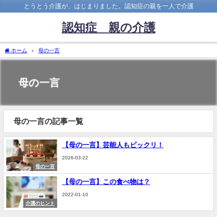
とうとう介護が、はじまりました。認知症の親を一人で介護
認知症 親の介護
ホーム
母の一言
母の一言
母の一言の記事一覧
【母の一言】芸能人もビックリ！
2026-03-22
母の一言
【母の一言】この食べ物は？
2022-01-10
介護のヒント