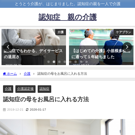
とうとう介護が、はじまりました。認知症の親を一人で介護
認知症 親の介護
介護
ケアプラン
認知症でもわかる、デイサービス
【はじめての介護】小規模多機能
の退屈さ
に通って１年経ちました
2020-06-29
2021-10-17
ホーム
介護
認知症の母をお風呂に入れる方法
介護
介護認定後
認知症
認知症の母をお風呂に入れる方法
2019-12-21
2026-01-17