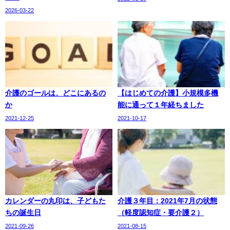
2026-03-22
介護のゴールは、どこにあるの
【はじめての介護】小規模多機
か
能に通って１年経ちました
2021-12-25
2021-10-17
カレンダーの丸印は、子どもた
介護３年目：2021年7月の状態
ちの誕生日
（軽度認知症・要介護２）
2021-09-26
2021-08-15