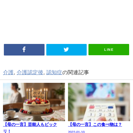
LINE
介護
,
介護認定後
,
認知症
の関連記事
【母の一言】芸能人もビック
【母の一言】この食べ物は？
リ！
2022-01-10