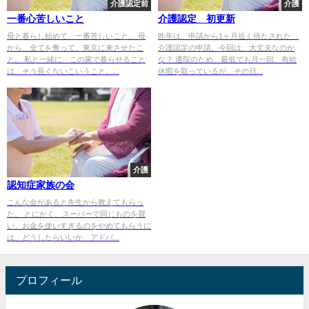
介護認定前
介護
一番心苦しいこと
介護認定 初更新
母と暮らし始めて、一番苦しいこと。 母
昨年は、申請から1ヶ月近く待たされた、
から、全てを奪って、東京に来させたこ
介護認定の申請。今回は、大丈夫なのか
と。 私と一緒に、この家で暮らせること
な？ 通院のため、最低でも月一回、有給
は、そう長くないこいうこと。...
休暇を取っているが、その日...
介護
認知症家族の会
こんな会があると先生から教えてもらっ
た。 とにかく、スーパーで同じものを買
い、お金を使いすぎるのをやめてもらうに
は、どうしたらいいか、アドバ...
プロフィール