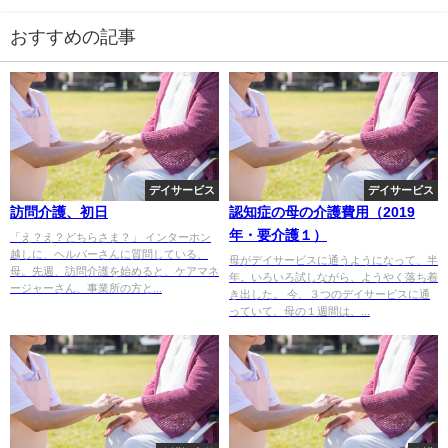
おすすめの記事
デイサービス
デイサービス
訪問介護、初日
認知症の母の介護費用（2019
年・要介護１）
「え？え？どちらさま？」 インターホン
越しに、ヘルパーさんに質問している、
母がデイサービスに通うようになって、半
母。先週、訪問介護を始めると、ケアマネ
年。いろいろ試しながら、ようやく落ち着
ージャーさん、事業所の方と...
き出した。 今、３つのデイサービスに通
っていて、母の１週間は、...