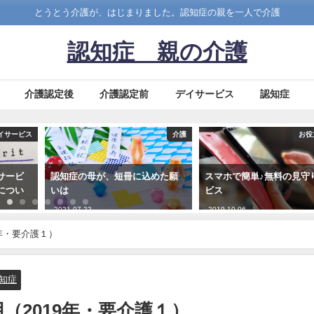
とうとう介護が、はじまりました。認知症の親を一人で介護
認知症 親の介護
介護認定後
介護認定前
デイサービス
認知症
イサービス
介護
お役
サービ
認知症の母が、短冊に込めた願
スマホで簡単♪無料の見守
につい
いは
ビス
2021-07-22
2019-10-06
年・要介護１）
知症
（2019年・要介護１）