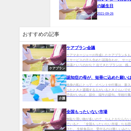
の誕生日
2021-09-26
おすすめの記事
ケアプラン会議
ケアマネージャーが作成したケアプランをも
イサービスの方も含めた認識合わせ。 サー
会議というのかな？ 出てきたプランは、残..
ケアプラン
認知症の母が、短冊に込めた願い
独身の私にとって、イベントや行事は、新入
ったときと退職する人がいるときぐらいです
子供がいれば、節分、端午の節句。学校行事の
介護
全国もったいない市場
無駄な買い物が多いので、なんとかならない
ていると、「全国もったいない市場」なる団
けた。 生鮮食品は、受付るのは難しいみたいだ