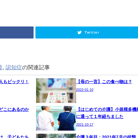
Twitter
後
,
認知症
の関連記事
人もビックリ！
【母の一言】この食べ物は？
2022-01-10
どこにあるのか
【はじめての介護】小規模多機
に通って１年経ちました
2021-10-17
は、子どもたち
介護３年目：2021年7月の状態