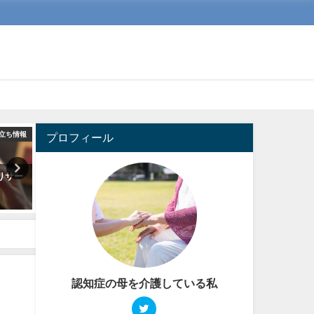
立ち情報
介護
プロフィール
りサー
認知症でも、新しいことを覚え
認知症は、治せるのか
るには
2020-10-18
2020-04-11
認知症の母を介護している私