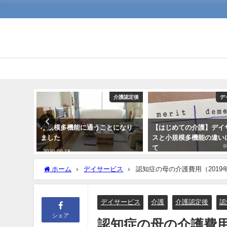
介護
介護認定後
デ
させる理
小規模多機能に通うことになり
【はじめての介護】デイ
ました
スと小規模多機能の違い
て
2020-09-18
2021-01-02
ホーム
デイサービス
認知症の母の介護費用（2019
デイサービス
介護
介護認定後
認
シェア
認知症の母の介護費用