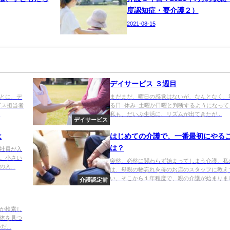
度認知症・要介護２）
2021-08-15
デイサービス ３週目
とに、デ
まだまだ、曜日の感覚はないが、なんとなく、
ビス担当者
る日=休み=土曜か日曜と判断するようになって
.
私も、だいぶ生活に、リズムが出てきたが...
デイサービス
は
はじめての介護で、一番最初にやる
は？
社員が入
。小さい
突然、必然に関わらず始まってしまう介護。私
入...
は、母親の物忘れを母のお店のスタッフに教え
い、そこから１年程度で、親の介護が始まりまし.
介護認定前
か検索し
体を見つ
...