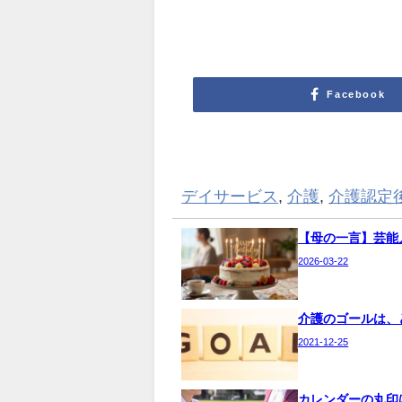
Facebook
デイサービス
,
介護
,
介護認定
【母の一言】芸能
2026-03-22
介護のゴールは、
2021-12-25
カレンダーの丸印