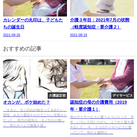
カレンダーの丸印は、子どもた
介護３年目：2021年7月の状態
ちの誕生日
（軽度認知症・要介護２）
2021-09-26
2021-08-15
おすすめの記事
介護認定前
デイサービス
オカンが、ボケ始めた？
認知症の母の介護費用（2019
年・要介護１）
「オカン、モノ忘れが始まってるみたい」
普段、あまり電話をかけてこない兄貴から
母がデイサービスに通うようになって、半
だった。 母方の祖母は、モノ忘れが激し
年。いろいろ試しながら、ようやく落ち着
く、老人ホームで最後を迎...
き出した。 今、３つのデイサービスに通
っていて、母の１週間は、...