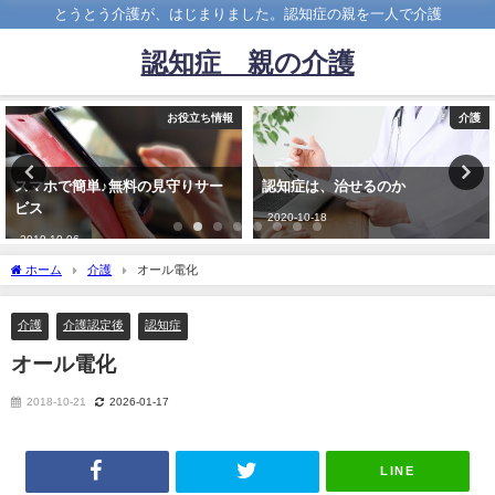
とうとう介護が、はじまりました。認知症の親を一人で介護
認知症 親の介護
お役立ち情報
介護
スマホで簡単♪無料の見守りサー
認知症は、治せるのか
ビス
2020-10-18
2019-10-06
ホーム
介護
オール電化
介護
介護認定後
認知症
オール電化
2018-10-21
2026-01-17
LINE