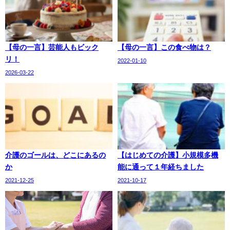
【母の一言】芸能人もビック
【母の一言】この食べ物は？
リ！
2022-01-10
2026-03-22
介護のゴールは、どこにあるの
【はじめての介護】小規模多機
か
能に通って１年経ちました
2021-12-25
2021-10-17