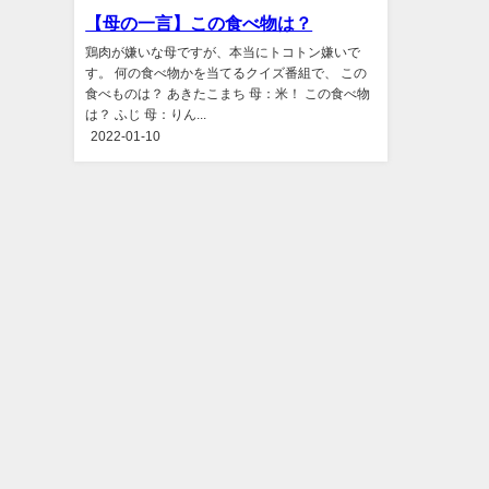
【母の一言】この食べ物は？
鶏肉が嫌いな母ですが、本当にトコトン嫌いで
す。 何の食べ物かを当てるクイズ番組で、 この
食べものは？ あきたこまち 母：米！ この食べ物
は？ ふじ 母：りん...
2022-01-10