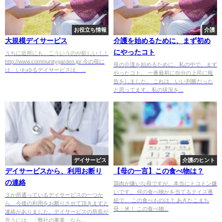
お役立ち情報
介護
大規模デイサービス
介護を始めるために、まず初め
にやったコト
うちに近所にも、こういうのが欲しい！！
http://www.communitygarden.jp/ 今の母に
母の介護を始めるために、私の中で、まず
は、いわゆるデイサービスは、...
やったコト。 一番最初に自分の上司に報
告をしました。 これは、いい判断だった
と思ってます。私の状況を...
デイサービス
介護のヒント
デイサービスから、利用お断り
【母の一言】この食べ物は？
の連絡
鶏肉が嫌いな母ですが、本当にトコトン嫌
いです。 何の食べ物かを当てるクイズ番
３か所通っているデイサービスの一つか
組で、 この食べものは？ あきたこまち
ら、今後の利用をお断りさせて頂きますと
母：米！ この食べ物...
連絡がありました。デイサービスの所長が
言うには、「弊社の事業、なら...