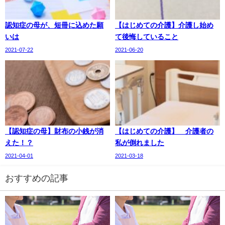
認知症の母が、短冊に込めた願
【はじめての介護】介護し始め
いは
て後悔していること
2021-07-22
2021-06-20
【認知症の母】財布の小銭が消
【はじめての介護】 介護者の
えた！？
私が倒れました
2021-04-01
2021-03-18
おすすめの記事