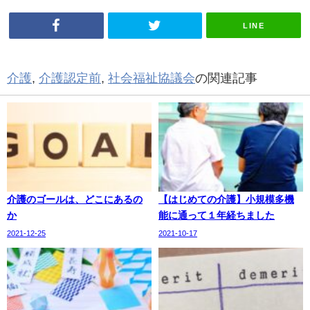
LINE
介護
,
介護認定前
,
社会福祉協議会
の関連記事
介護のゴールは、どこにあるの
【はじめての介護】小規模多機
か
能に通って１年経ちました
2021-12-25
2021-10-17